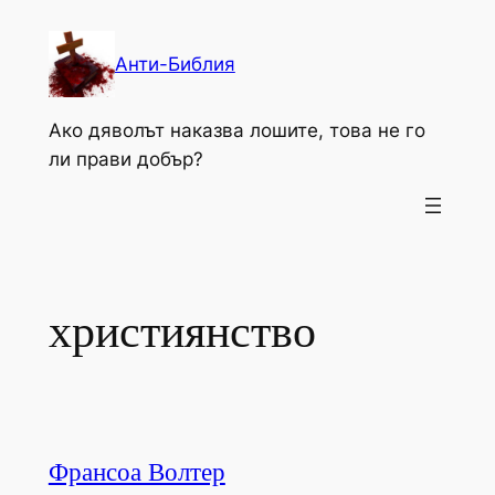
Към
съдържанието
Анти-Библия
Ако дяволът наказва лошите, това не го
ли прави добър?
християнство
Франсоа Волтер