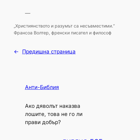
—
„Християнството и разумът са несъвместими.“
Франсоа Волтер, френски писател и философ
←
Предишна страница
Анти-Библия
Ако дяволът наказва
лошите, това не го ли
прави добър?