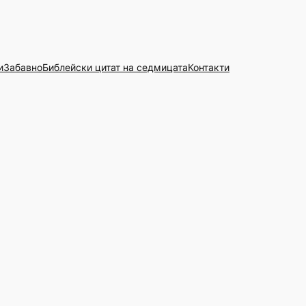
и
Забавно
Библейски цитат на седмицата
Контакти