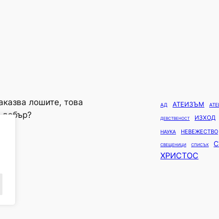
аказва лошите, това
АТЕИЗЪМ
АД
АТ
и добър?
ИЗХОД
ДЕВСТВЕНОСТ
НЕВЕЖЕСТВО
НАУКА
С
СВЕЩЕНИЦИ
СПИСЪК
ХРИСТОС