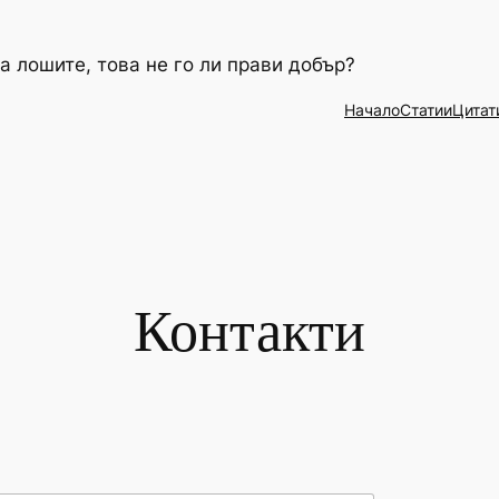
а лошите, това не го ли прави добър?
Начало
Статии
Цитат
Контакти