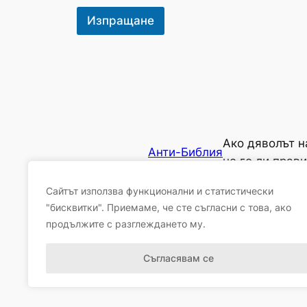
Изпращане
Ако дяволът н
Анти-Библия
не го ли прав
Сайтът използва функционални и статистически
"бисквитки". Приемаме, че сте съгласни с това, ако
продължите с разглеждането му.
Съгласявам се