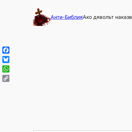
Към
съдържанието
Анти-Библия
Ако дяволът наказв
Facebook
Bluesky
WhatsApp
Copy
Link