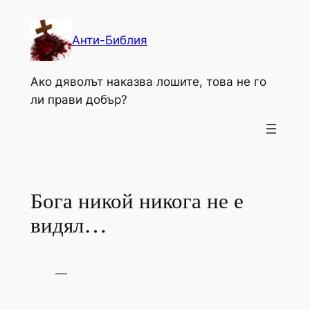
Към
съдържанието
Анти-Библия
Ако дяволът наказва лошите, това не го
ли прави добър?
Бога никой никога не е
видял…
—