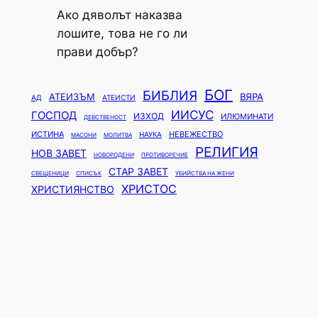
Ако дяволът наказва
лошите, това не го ли
прави добър?
БОГ
БИБЛИЯ
АТЕИЗЪМ
ВЯРА
АД
АТЕИСТИ
ИИСУС
ГОСПОД
ИЗХОД
ИЛЮМИНАТИ
ДЕВСТВЕНОСТ
ИСТИНА
НЕВЕЖЕСТВО
НАУКА
МАСОНИ
МОЛИТВА
РЕЛИГИЯ
НОВ ЗАВЕТ
НОВОРОДЕНИ
ПРОТИВОРЕЧИЕ
СТАР ЗАВЕТ
СВЕЩЕНИЦИ
СПИСЪК
УБИЙСТВА НА ЖЕНИ
ХРИСТОС
ХРИСТИЯНСТВО