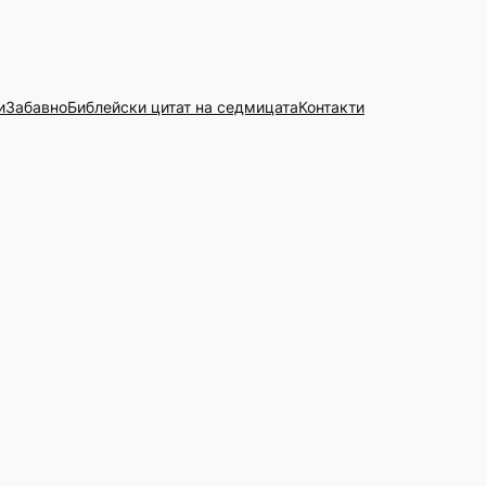
и
Забавно
Библейски цитат на седмицата
Контакти