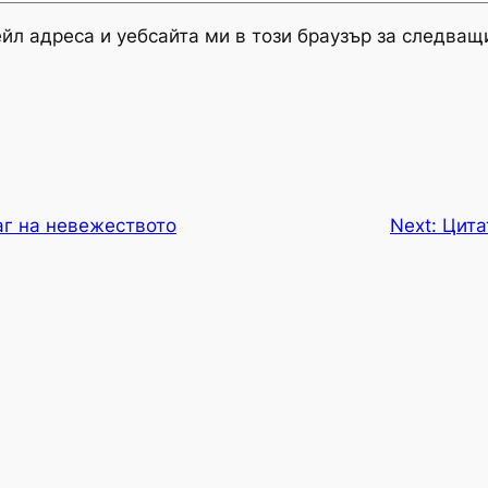
йл адреса и уебсайта ми в този браузър за следващ
аг на невежеството
Next:
Цита