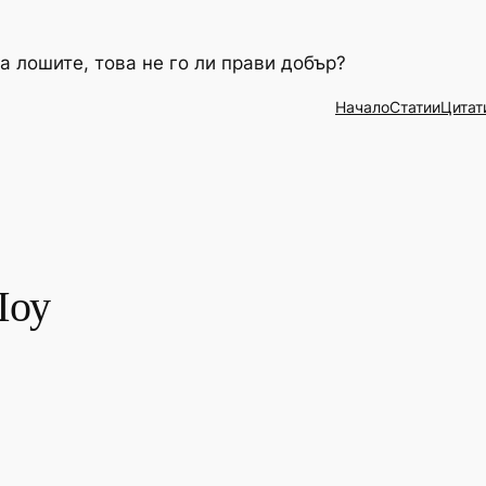
а лошите, това не го ли прави добър?
Начало
Статии
Цитат
Шоу