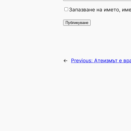
Запазване на името, име
←
Previous:
Атеизмът е вр