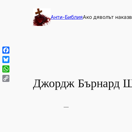
Към
съдържанието
Анти-Библия
Ако дяволът наказв
Facebook
Bluesky
WhatsApp
Джордж Бърнард 
Copy
Link
—