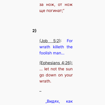
за нож, от нож
ще погинат;“
2)
(Job 5:2)
:
For
wrath killeth the
foolish man…
(Ephesians 4:26):
… let not the sun
go down on your
wrath.
–
„Видях, как