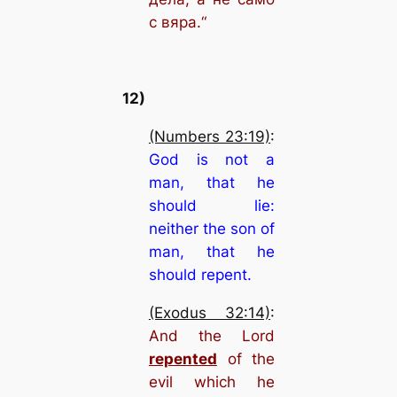
с вяра.“
12)
(Numbers 23:19)
:
God is not a
man, that he
should lie:
neither the son of
man, that he
should repent.
(Exodus 32:14)
:
And the Lord
repented
of the
evil which he