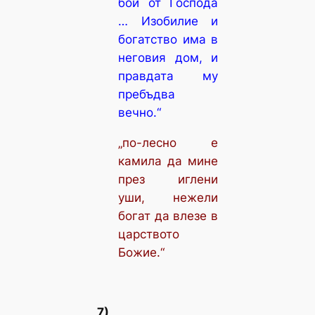
бои от Господа
… Изобилие и
богатство има в
неговия дом, и
правдата му
пребъдва
вечно.“
„по-лесно е
камила да мине
през иглени
уши, нежели
богат да влезе в
царството
Божие.“
7)