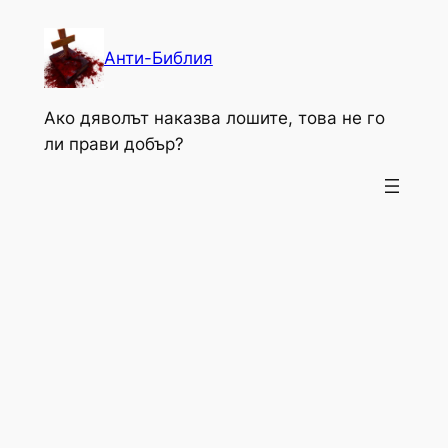
Към
съдържанието
Анти-Библия
Ако дяволът наказва лошите, това не го
ли прави добър?