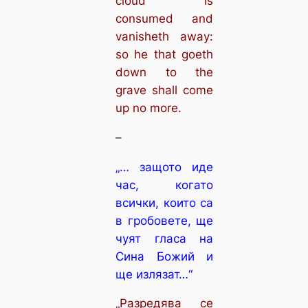
cloud is
consumed and
vanisheth away:
so he that goeth
down to the
grave shall come
up no more.
–
„… защото иде
час, когато
всички, които са
в гробовете, ще
чуят гласа на
Сина Божий и
ще излязат…“
„Разредява се