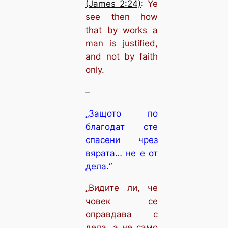
(James 2:24)
:
Ye
see then how
that by works a
man is justified,
and not by faith
only.
–
„Защото по
благодат сте
спасени чрез
вярата… не е от
дела.“
„Видите ли, че
човек се
оправдава с
дела, а не само