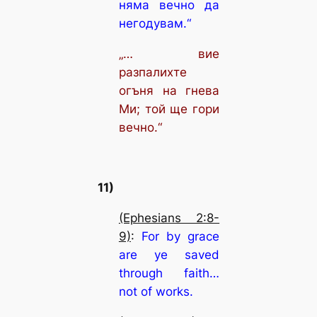
няма вечно да
негодувам.“
„… вие
разпалихте
огъня на гнева
Ми; той ще гори
вечно.“
11)
(Ephesians 2:8-
9)
:
For by grace
are ye saved
through faith…
not of works.