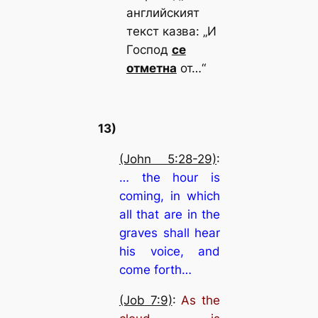
английският
текст казва:
„И
Господ
се
отметна
от…“
13)
(John 5:28-29)
:
… the hour is
coming, in which
all that are in the
graves shall hear
his voice, and
come forth…
(Job 7:9)
:
As the