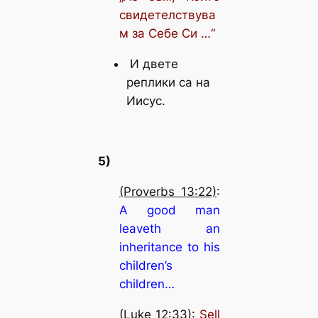
свидетелствува
м за Себе Си …“
И двете
реплики са на
Иисус.
5)
(Proverbs 13:22)
:
A good man
leaveth an
inheritance to his
children’s
children…
(Luke 12:33)
:
Sell