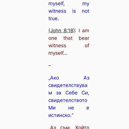
myself, my
witness is not
true.
(John 8:18)
:
I am
one that bear
witness of
myself…
–
„Ако Аз
свидетелствува
м за Себе Си,
свидетелството
Ми не е
истинско.“
„Аз съм, Който