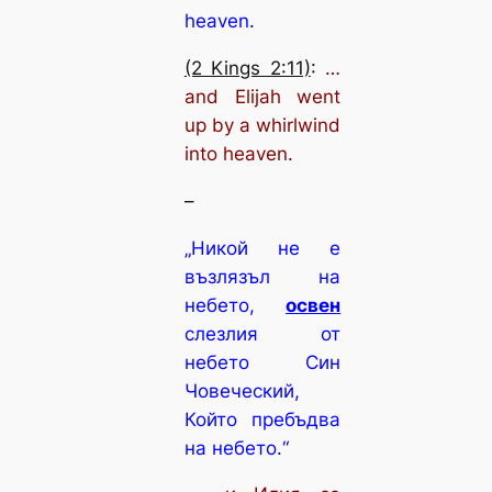
heaven.
(2 Kings 2:11)
:
…
and Elijah went
up by a whirlwind
into heaven.
–
„Никой не е
възлязъл на
небето,
освен
слезлия от
небето Син
Човеческий,
Който пребъдва
на небето.“