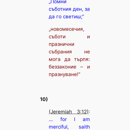
„Помни
съботния ден, за
да го светиш;“
„новомесечия,
съботи и
празнични
събрания не
мога да търпя:
беззаконие – и
празнуване!“
10)
(Jeremiah 3:12)
:
… for I am
merciful, saith