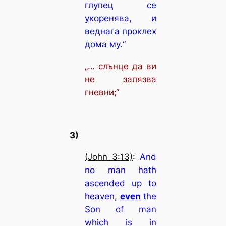
глупец се
укоренява, и
веднага проклех
дома му.“
„… слънце да ви
не залязва
гневни;“
3)
(John 3:13)
:
And
no man hath
ascended up to
heaven,
even
the
Son of man
which is in