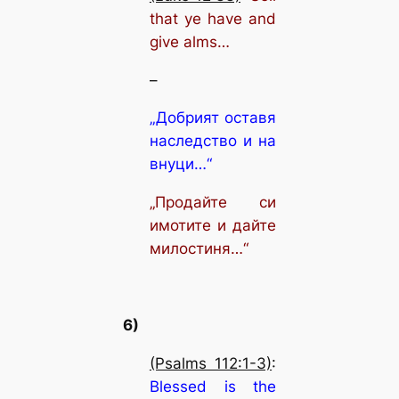
that ye have and
give alms…
–
„Добрият оставя
наследство и на
внуци…“
„Продайте си
имотите и дайте
милостиня…“
6)
(Psalms 112:1-3)
:
Blessed is the