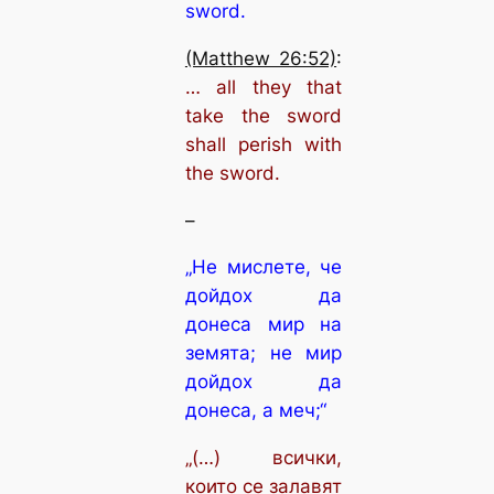
sword.
(Matthew 26:52)
:
… all they that
take the sword
shall perish with
the sword.
–
„Не мислете, че
дойдох да
донеса мир на
земята; не мир
дойдох да
донеса, а меч;“
„(…) всички,
които се залавят