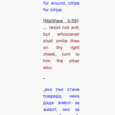
for wound, stripe
for stripe.
(Matthew 5:39)
:
… resist not evil;
but whosoever
shall smite thee
on thy right
cheek, turn to
him the other
also.
–
„ако пък стане
повреда, нека
даде живот за
живот, око за