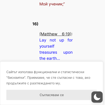
Мой ученик;“
16)
(Matthew 6:19)
:
Lay not up for
yourself
treasures upon
the earth…
(Proverbs 15:6)
:
Сайтът използва функционални и статистически
In the house of
"бисквитки". Приемаме, че сте съгласни с това, ако
the righteous is
продължите с разглеждането му.
much treasure…
Съгласявам се
–
Facebook
Bluesky
WhatsApp
Copy
Link