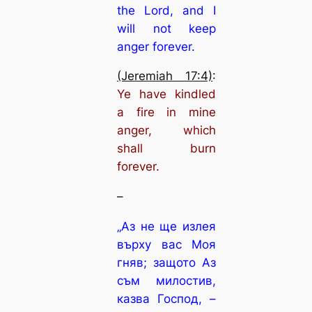
the Lord, and I
will not keep
anger forever.
(Jeremiah 17:4)
:
Ye have kindled
a fire in mine
anger, which
shall burn
forever.
–
„Аз не ще излея
върху вас Моя
гняв; защото Аз
съм милостив,
казва Господ, –