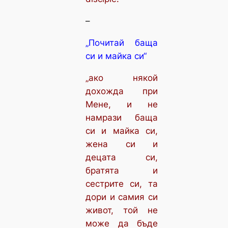
–
„Почитай баща
си и майка си“
„ако някой
дохожда при
Мене, и не
намрази баща
си и майка си,
жена си и
децата си,
братята и
сестрите си, та
дори и самия си
живот, той не
може да бъде