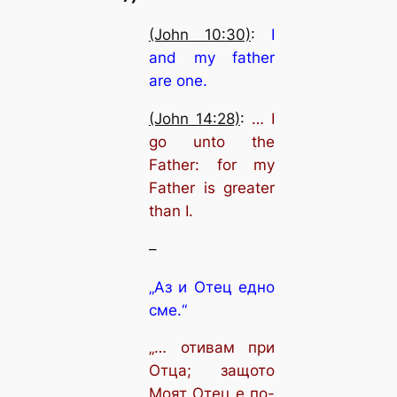
(John 10:30)
:
I
and my father
are one.
(John 14:28)
:
… I
go unto the
Father: for my
Father is greater
than I.
–
„Аз и Отец едно
сме.“
„… отивам при
Отца; защото
Моят Отец е по-