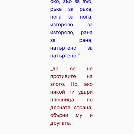
око, зъб за зъб,
ръка за ръка,
нога за нога,
изгоряло за
изгоряло, рана
за рана,
натъртено за
натъртено.“
„да се не
противите на
злото. Но, ако
някой ти удари
плесница по
дясната страна,
обърни му и
другата.“