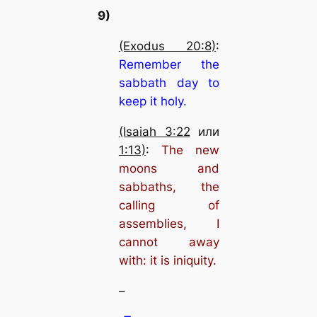
9)
(Exodus 20:8)
:
Remember the
sabbath day to
keep it holy.
(Isaiah 3:22
или
1:13)
:
The new
moons and
sabbaths, the
calling of
assemblies, I
cannot away
with: it is iniquity.
–