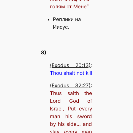
голям от Мене“
Реплики на
Иисус.
8)
(Exodus 20:13)
:
Thou shalt not kill
(Exodus 32:27)
:
Thus saith the
Lord God of
Israel, Put every
man his sword
by his side… and
slay every man