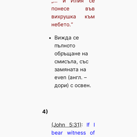
„… и Илия се
понесе във
вихрушка към
небето.“
Вижда се
пълното
обръщане на
смисъла, със
замяната на
even
(англ. –
дори
) с
освен
.
4)
(John 5:31)
:
If I
bear witness of