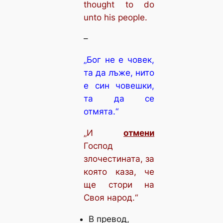
thought to do
unto his people.
–
„Бог не е човек,
та да лъже, нито
е син човешки,
та да се
отмята.“
„И
отмени
Господ
злочестината, за
която каза, че
ще стори на
Своя народ.“
В превод,