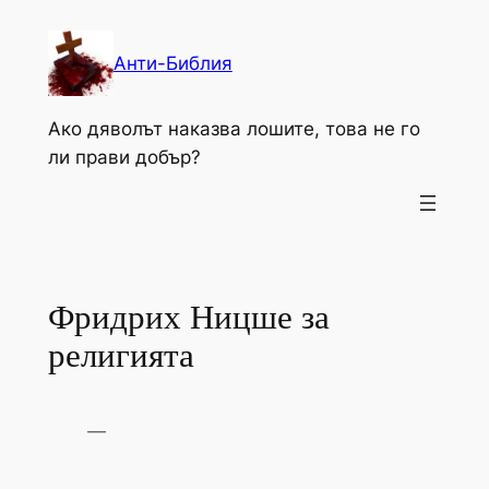
Към
съдържанието
Анти-Библия
Ако дяволът наказва лошите, това не го
ли прави добър?
Фридрих Ницше за
религията
—