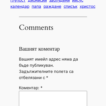
глупост
дионисий
заблудени
иисус
календар
папа
раждане
списък
христос
Comments
Вашият коментар
Вашият имейл адрес няма да
бъде публикуван.
Задължителните полета са
отбелязани с
*
Коментар:
*