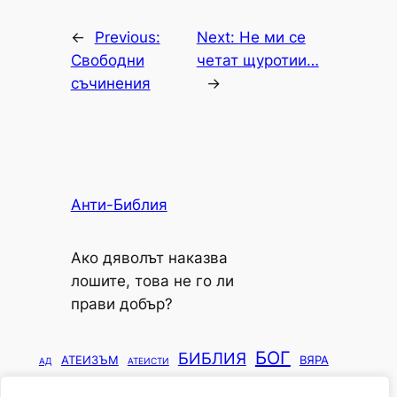
←
Previous:
Next:
Не ми се
Свободни
четат щуротии…
съчинения
→
Анти-Библия
Ако дяволът наказва
лошите, това не го ли
прави добър?
БОГ
БИБЛИЯ
АТЕИЗЪМ
ВЯРА
АД
АТЕИСТИ
ИИСУС
ГОСПОД
ИЗХОД
ИЛЮМИНАТИ
ДЕВСТВЕНОСТ