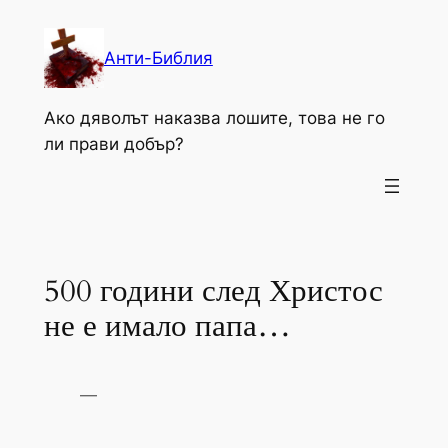
Към
съдържанието
Анти-Библия
Ако дяволът наказва лошите, това не го
ли прави добър?
500 години след Христос
не е имало папа…
—